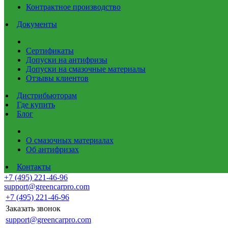
Контрактное производство
Документы
Сертификаты
Допуски на антифризы
Допуски на смазочные материалы
Отзывы клиентов
Дистрибьюторам
Где купить
Блог
О смазочных материалах
Об антифризах
Контакты
+7 (495) 221-46-96
support@greencarpro.com
+7 (495) 221-46-96
Заказать звонок
support@greencarpro.com