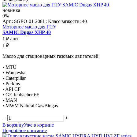
новинка
0%
Арт.: SGEO-01-208L; Класс вязкости: 40
Моторное масло для ГПУ
SAMIC Dugas XHP 40
1 ₽
/ шт
1 ₽
Масло для стационарных газовых двигателей
• MTU
• Waukesha
• Caterpillar
• Perkins
• API CF
• GE Jenbacher 6E
• MAN
• MWM Natural Gas/Biogas.
−
+
В корзину
Уже в корзине
Подробное описание