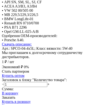
• API SN, SM, SL, SJ, CF
• ACEA A3/B3, A3/B4
• VW 502 00/505 00
• MB 229,5/229,3/226,5
• BMW LongLife-01
• Renault RN 0710/0700
• PSA B71 2296
• Opel GM-LL-025-A/B
Одобрения ОЕМ-производителей:
• Porsche A40.
Скачать описание:
Арт.: SPCO-04-4x5L; Класс вязкости: 5W-40
Мы приглашаем к долгосрочному сотрудничеству
дистрибьюторов.
1 ₽
/ шт
Экономия
0 ₽
0%
Стать партнером
Купить оптом
Заголовок к блоку "Количество товара":
−
+
Сумма:
В корзину
Заказать
Купить в розницу